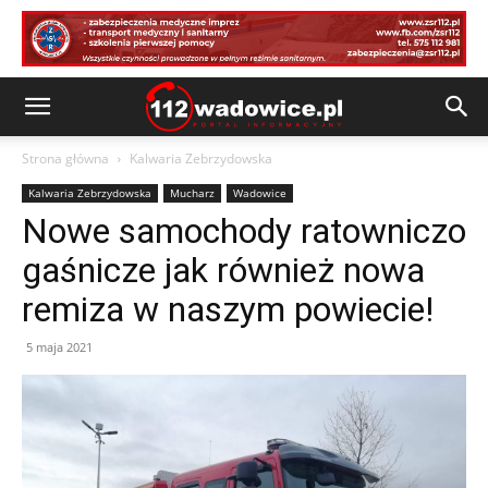
Strona główna
Kalwaria Zebrzydowska
Kalwaria Zebrzydowska
Mucharz
Wadowice
Nowe samochody ratowniczo
gaśnicze jak również nowa
remiza w naszym powiecie!
5 maja 2021