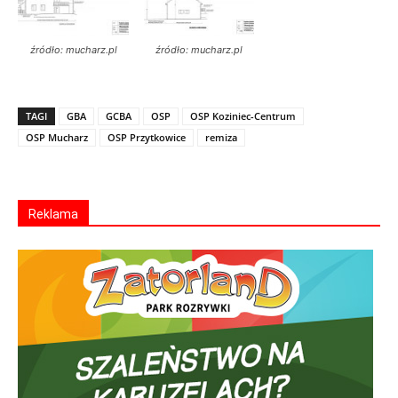
źródło: mucharz.pl
źródło: mucharz.pl
TAGI
GBA
GCBA
OSP
OSP Koziniec-Centrum
OSP Mucharz
OSP Przytkowice
remiza
Reklama