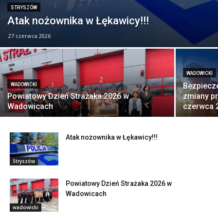
STRYSZÓW
Atak nożownika w Łękawicy!!!
27 czerwca 2026
WADOWICKI
Bezpiecz
WADOWICKI
Powiatowy Dzień Strażaka 2026 w
zmiany pr
Wadowicach
czerwca 
Atak nożownika w Łękawicy!!!
Stryszów
Powiatowy Dzień Strażaka 2026 w
Wadowicach
wadowicki