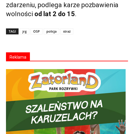
zdarzeniu, podlega karze pozbawienia
wolności
od lat 2 do 15
.
TAGI
jrg
OSP
policja
straż
Reklama