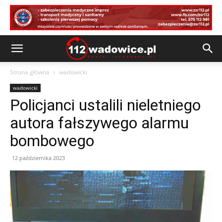
Strona główna
wadowicki
wadowicki
Policjanci ustalili nieletniego
autora fałszywego alarmu
bombowego
12 października 2023