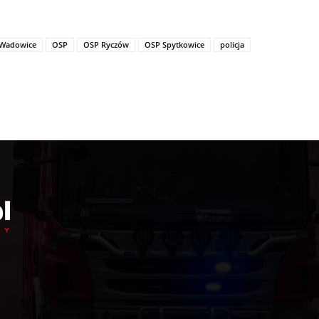
 Wadowice
OSP
OSP Ryczów
OSP Spytkowice
policja