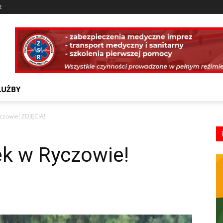
2
ŁUŻBY
zowie! ZDJĘCIA!
k w Ryczowie!