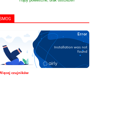
Trąby powietrzne, brak ostrzeżeń
SMOG
Więcej czujników