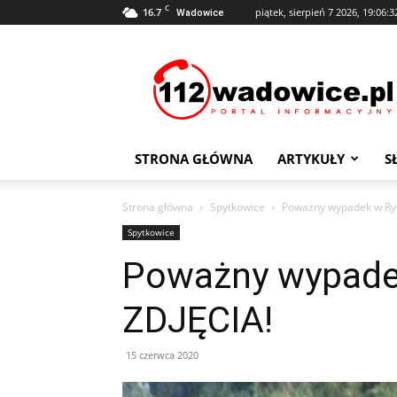
C
16.7
piątek, sierpień 7 2026, 19:06:3
Wadowice
112Wadowice.pl
STRONA GŁÓWNA
ARTYKUŁY
S
Strona główna
Spytkowice
Poważny wypadek w Ryc
Spytkowice
Poważny wypade
ZDJĘCIA!
15 czerwca 2020