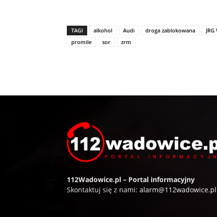
TAGI
alkohol
Audi
droga zablokowana
JRG
promile
sor
zrm
112Wadowice.pl – Portal informacyjny
Skontaktuj się z nami:
alarm@112wadowice.pl