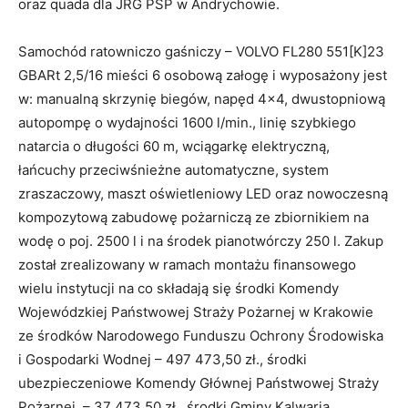
oraz quada dla JRG PSP w Andrychowie.
Samochód ratowniczo gaśniczy – VOLVO FL280 551[K]23
GBARt 2,5/16 mieści 6 osobową załogę i wyposażony jest
w: manualną skrzynię biegów, napęd 4×4, dwustopniową
autopompę o wydajności 1600 l/min., linię szybkiego
natarcia o długości 60 m, wciągarkę elektryczną,
łańcuchy przeciwśnieżne automatyczne, system
zraszaczowy, maszt oświetleniowy LED oraz nowoczesną
kompozytową zabudowę pożarniczą ze zbiornikiem na
wodę o poj. 2500 l i na środek pianotwórczy 250 l. Zakup
został zrealizowany w ramach montażu finansowego
wielu instytucji na co składają się środki Komendy
Wojewódzkiej Państwowej Straży Pożarnej w Krakowie
ze środków Narodowego Funduszu Ochrony Środowiska
i Gospodarki Wodnej – 497 473,50 zł., środki
ubezpieczeniowe Komendy Głównej Państwowej Straży
Pożarnej – 37 473,50 zł., środki Gminy Kalwaria