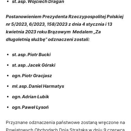
st. asp. Wojciech Dragan
Postanowieniem Prezydenta Rzeczypospolitej Polskiej
nr 5/2023, 6/2023, 158/2023 z dnia 4 stycznia i 13
kwietnia 2023 roku Brązowym Medalem „Za
długoletnią służbę” odznaczeni zostali:
st. asp. Piotr Bucki
st. asp. Jacek Górski
ogn. Piotr Gracjasz
mł. asp. Daniel Harmatys
ogn. Adrian Łubik
ogn. Paweł Łysoń
Przyznane odznaczenia państwowe zostaną wręczone na
Powiatowych Obchodach Dnia Strażaka w dniu 9 czerwca