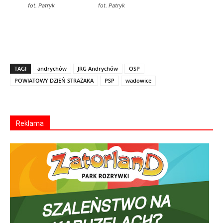
fot. Patryk
fot. Patryk
TAGI
andrychów
JRG Andrychów
OSP
POWIATOWY DZIEŃ STRAŻAKA
PSP
wadowice
Reklama