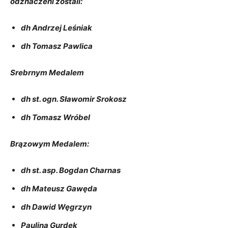
odznaczeni zostali:
dh Andrzej Leśniak
dh Tomasz Pawlica
Srebrnym Medalem
dh st. ogn. Sławomir Srokosz
dh Tomasz Wróbel
Brązowym Medalem:
dh st. asp. Bogdan Charnas
dh Mateusz Gawęda
dh Dawid Węgrzyn
Paulina Gurdek