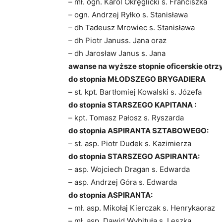
– mł. ogn. Karol Okręglicki s. Franciszka
– ogn. Andrzej Ryłko s. Stanisława
– dh Tadeusz Mrowiec s. Stanisława
– dh Piotr Januss. Jana oraz
– dh Jarosław Janus s. Jana
awanse na wyższe stopnie oficerskie otrz
do stopnia MŁODSZEGO BRYGADIERA
– st. kpt. Bartłomiej Kowalski s. Józefa
do stopnia STARSZEGO KAPITANA :
– kpt. Tomasz Pałosz s. Ryszarda
do stopnia ASPIRANTA SZTABOWEGO:
– st. asp. Piotr Dudek s. Kazimierza
do stopnia STARSZEGO ASPIRANTA:
– asp. Wojciech Dragan s. Edwarda
– asp. Andrzej Góra s. Edwarda
do stopnia ASPIRANTA:
– mł. asp. Mikołaj Kierczak s. Henrykaoraz
– mł. asp. Dawid Wybituła s. Leszka