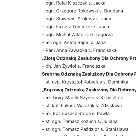
– ogn. Rafał Kiszczak s. Jacka
– ogn. Grzegorz Rokowski s. Bogdana
– ogn. Sławomir Srokosz s. Jana
– ogn. Łukasz Tomiczek s. Jana
– ogn. Michał Wiktors. Grzegorza
– mł. ogn. Aneta Rąpel c. Jana
– Pani Anna Zawadka c. Franciszka
„Złotą Odznaką Zasłużony Dla Ochrony Pr
– dh. Jan Żywioł s. Franciszka
Srebrną Odznaką Zasłużony Dla Ochrony 
– st. asp. Krzysztof Kobielus s. Dominika
„Brązową Odznaką Zasłużony Dla Ochrony 
– mł. bryg. Marek Szydło s. Krzysztofa
– st. kpt. Łukasz Walczak s. Zdzisława
– mł. kpt. Łukasz Stopa s. Pawła
– st. ogn. Tomasz Kożuch s. Juliana
– st. ogn. Tomasz Paździor s. Stanisława