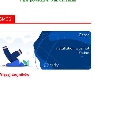
Trąby powietrzne, brak ostrzeżeń
SMOG
Więcej czujników