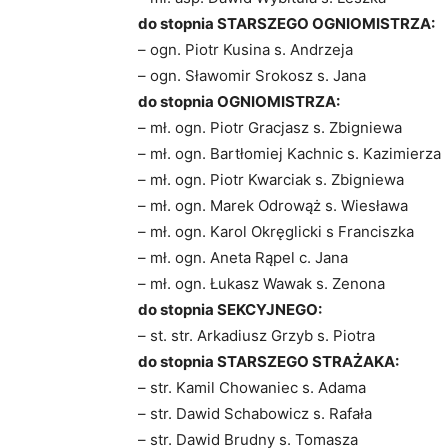
do stopnia STARSZEGO OGNIOMISTRZA:
– ogn. Piotr Kusina s. Andrzeja
– ogn. Sławomir Srokosz s. Jana
do stopnia OGNIOMISTRZA:
– mł. ogn. Piotr Gracjasz s. Zbigniewa
– mł. ogn. Bartłomiej Kachnic s. Kazimierza
– mł. ogn. Piotr Kwarciak s. Zbigniewa
– mł. ogn. Marek Odrowąż s. Wiesława
– mł. ogn. Karol Okręglicki s Franciszka
– mł. ogn. Aneta Rąpel c. Jana
– mł. ogn. Łukasz Wawak s. Zenona
do stopnia SEKCYJNEGO:
– st. str. Arkadiusz Grzyb s. Piotra
do stopnia STARSZEGO STRAŻAKA:
– str. Kamil Chowaniec s. Adama
– str. Dawid Schabowicz s. Rafała
– str. Dawid Brudny s. Tomasza