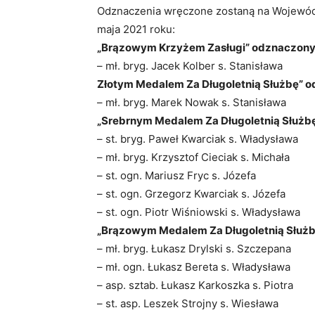
Odznaczenia wręczone zostaną na Wojewód
maja 2021 roku:
„Brązowym Krzyżem Zasługi” odznaczony 
– mł. bryg. Jacek Kolber s. Stanisława
Złotym Medalem Za Długoletnią Służbę” o
– mł. bryg. Marek Nowak s. Stanisława
„Srebrnym Medalem Za Długoletnią Służbę”
– st. bryg. Paweł Kwarciak s. Władysława
– mł. bryg. Krzysztof Cieciak s. Michała
– st. ogn. Mariusz Fryc s. Józefa
– st. ogn. Grzegorz Kwarciak s. Józefa
– st. ogn. Piotr Wiśniowski s. Władysława
„Brązowym Medalem Za Długoletnią Służbę
– mł. bryg. Łukasz Drylski s. Szczepana
– mł. ogn. Łukasz Bereta s. Władysława
– asp. sztab. Łukasz Karkoszka s. Piotra
– st. asp. Leszek Strojny s. Wiesława