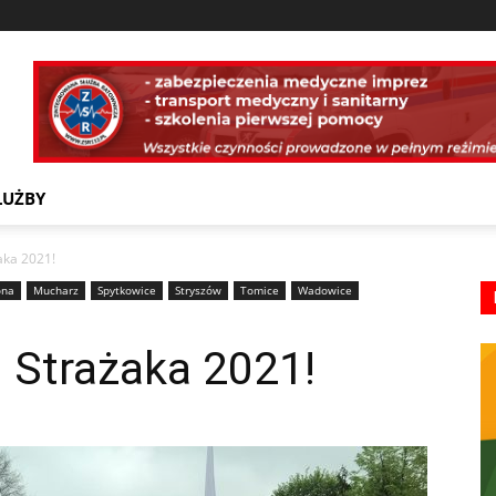
ŁUŻBY
aka 2021!
ona
Mucharz
Spytkowice
Stryszów
Tomice
Wadowice
 Strażaka 2021!