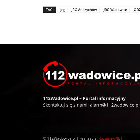
TAGI
jrg
JRG Andrychów
JRG Wadowice
OD
112Wadowice.pl – Portal informacyjny
Skontaktuj się z nami:
alarm@112wadowice.pl
© 112Wadowice.pl | realizacja:
Rozumek.NET