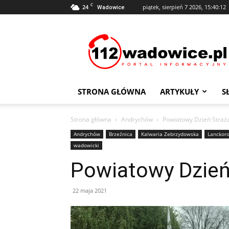
C
24
piątek, sierpień 7 2026, 15:40:12
Wadowice
112Wadowice.pl
STRONA GŁÓWNA
ARTYKUŁY
S
Strona główna
Andrychów
Powiatowy Dzień Straż
Andrychów
Brzeźnica
Kalwaria Zebrzydowska
Lanckor
wadowicki
Powiatowy Dzień
22 maja 2021