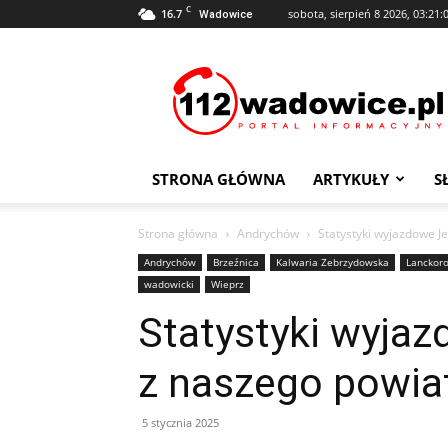
C
16.7
sobota, sierpień 8 2026, 03:21:
Wadowice
112Wadowice.pl
STRONA GŁÓWNA
ARTYKUŁY
S
Strona główna
Andrychów
Statystyki wyjazdowe J
Andrychów
Brzeźnica
Kalwaria Zebrzydowska
Lanckor
wadowicki
Wieprz
Statystyki wyja
z naszego powiat
5 stycznia 2025