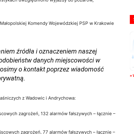
y Małopolskiej Komendy Wojewódzkiej PSP w Krakowie
aniem źródła i oznaczeniem naszej
i podobieństw danych miejscowości w
rosimy o kontakt poprzez wiadomość
» 
prywatną.
aśniczych z Wadowic i Andrychowa:
cowych zagrożeń, 132 alarmów fałszywych – łącznie –
scowych zagrożeń, 77 alarmów fałszywych – łącznie –