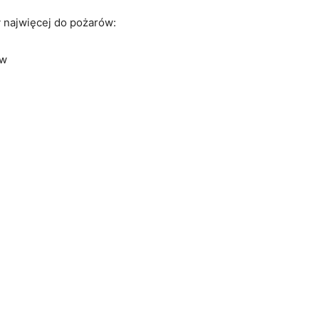
y najwięcej do pożarów:
ów