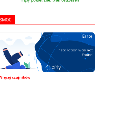
Trąby powietrzne, brak ostrzeżeń
SMOG
Więcej czujników