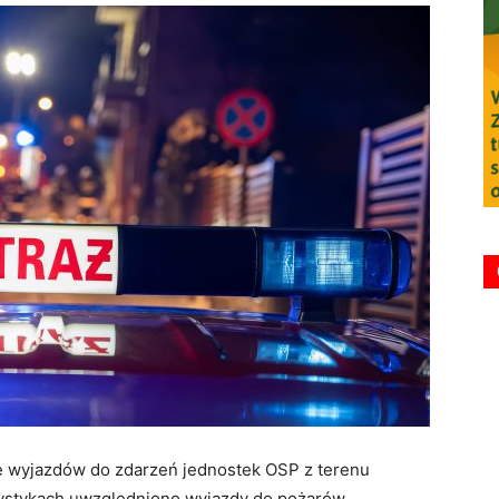
e wyjazdów do zdarzeń jednostek OSP z terenu
ystykach uwzględniono wyjazdy do pożarów,