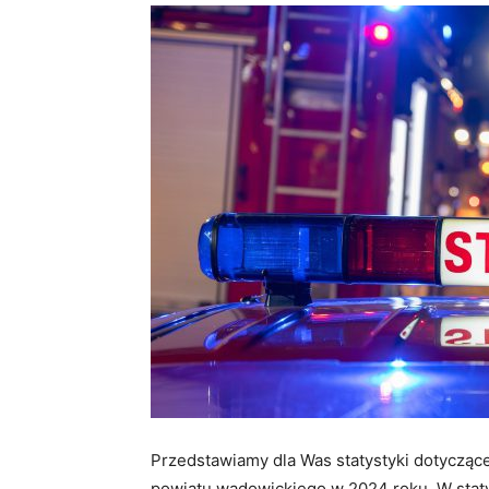
Przedstawiamy dla Was statystyki dotycząc
powiatu wadowickiego w 2024 roku. W stat