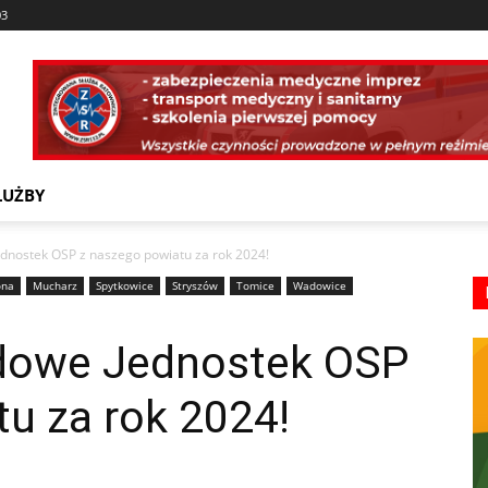
03
ŁUŻBY
ednostek OSP z naszego powiatu za rok 2024!
ona
Mucharz
Spytkowice
Stryszów
Tomice
Wadowice
zdowe Jednostek OSP
u za rok 2024!