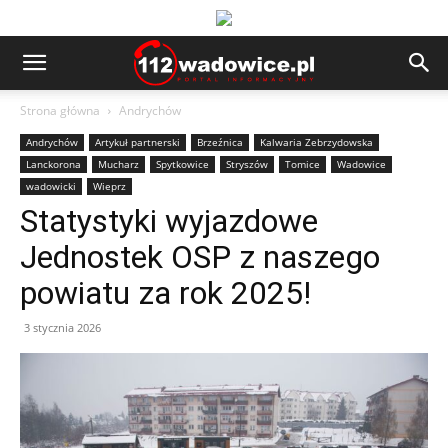
Strona główna
Andrychów
Andrychów
Artykuł partnerski
Brzeźnica
Kalwaria Zebrzydowska
Lanckorona
Mucharz
Spytkowice
Stryszów
Tomice
Wadowice
wadowicki
Wieprz
Statystyki wyjazdowe
Jednostek OSP z naszego
powiatu za rok 2025!
3 stycznia 2026