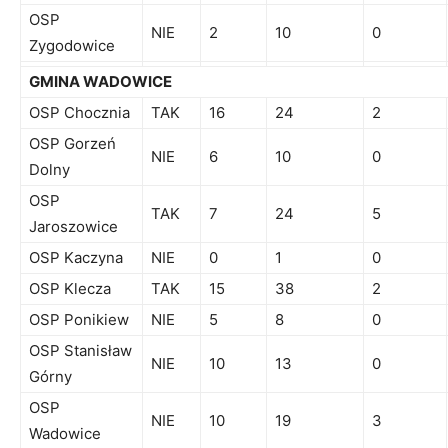
OSP
NIE
2
10
0
Zygodowice
GMINA WADOWICE
OSP Chocznia
TAK
16
24
2
OSP Gorzeń
NIE
6
10
0
Dolny
OSP
TAK
7
24
5
Jaroszowice
OSP Kaczyna
NIE
0
1
0
OSP Klecza
TAK
15
38
2
OSP Ponikiew
NIE
5
8
0
OSP Stanisław
NIE
10
13
0
Górny
OSP
NIE
10
19
3
Wadowice