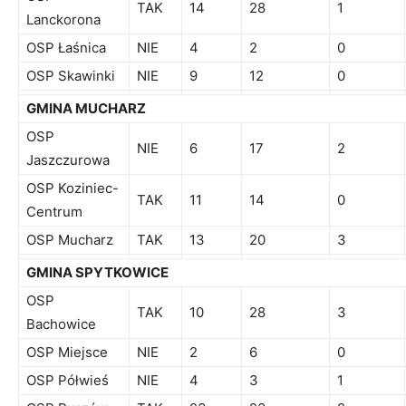
TAK
14
28
1
Lanckorona
OSP Łaśnica
NIE
4
2
0
OSP Skawinki
NIE
9
12
0
GMINA MUCHARZ
OSP
NIE
6
17
2
Jaszczurowa
OSP Koziniec-
TAK
11
14
0
Centrum
OSP Mucharz
TAK
13
20
3
GMINA SPYTKOWICE
OSP
TAK
10
28
3
Bachowice
OSP Miejsce
NIE
2
6
0
OSP Półwieś
NIE
4
3
1