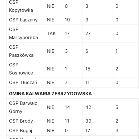
OSP
NIE
0
3
0
Kopytówka
OSP Łączany
NIE
19
3
0
OSP
TAK
17
27
0
Marcyporęba
OSP
NIE
3
6
1
Paszkówka
OSP
NIE
1
15
2
Sosnowice
OSP Tłuczań
NIE
7
11
0
GMINA KALWARIA ZEBRZYDOWSKA
OSP Barwałd
NIE
14
42
5
Górny
OSP Brody
NIE
11
39
2
OSP Bugaj
NIE
0
17
3