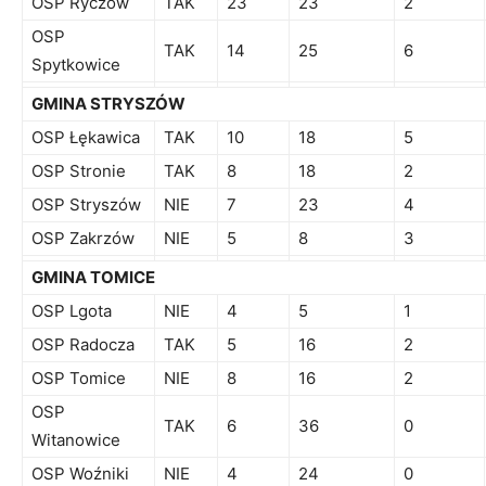
OSP Ryczów
TAK
23
23
2
OSP
TAK
14
25
6
Spytkowice
GMINA STRYSZÓW
OSP Łękawica
TAK
10
18
5
OSP Stronie
TAK
8
18
2
OSP Stryszów
NIE
7
23
4
OSP Zakrzów
NIE
5
8
3
GMINA TOMICE
OSP Lgota
NIE
4
5
1
OSP Radocza
TAK
5
16
2
OSP Tomice
NIE
8
16
2
OSP
TAK
6
36
0
Witanowice
OSP Woźniki
NIE
4
24
0