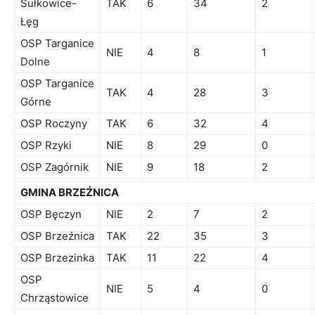
Sułkowice-
TAK
6
34
2
Łęg
OSP Targanice
NIE
4
8
1
Dolne
OSP Targanice
TAK
4
28
3
Górne
OSP Roczyny
TAK
6
32
4
OSP Rzyki
NIE
8
29
0
OSP Zagórnik
NIE
9
18
2
GMINA BRZEŹNICA
OSP Bęczyn
NIE
2
7
2
OSP Brzeźnica
TAK
22
35
3
OSP Brzezinka
TAK
11
22
4
OSP
NIE
5
4
0
Chrząstowice