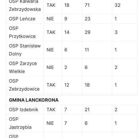
OSP Kalwaria
TAK
18
71
32
Zebrzydowska
OSP Leńcze
NIE
9
23
1
OSP
TAK
14
29
3
Przytkowice
OSP Stanisław
NIE
6
11
1
Dolny
OSP Zarzyce
NIE
2
6
2
Wielkie
OSP
TAK
12
18
1
Zebrzydowice
GMINA LANCKORONA
OSP Izdebnik
TAK
7
21
2
OSP
NIE
7
6
1
Jastrzębia
OSP