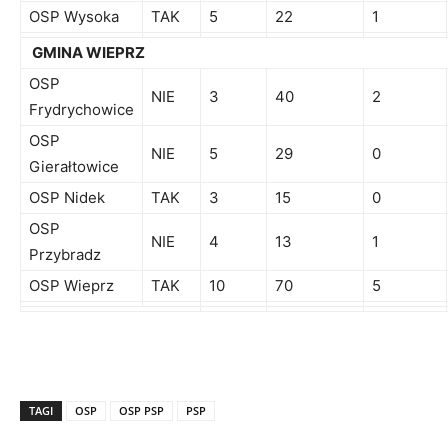
OSP Wysoka
TAK
5
22
1
GMINA WIEPRZ
OSP
NIE
3
40
2
Frydrychowice
OSP
NIE
5
29
0
Gierałtowice
OSP Nidek
TAK
3
15
0
OSP
NIE
4
13
1
Przybradz
OSP Wieprz
TAK
10
70
5
TAGI
OSP
OSP PSP
PSP