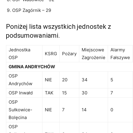
OSP Zagórnik – 29
Poniżej lista wszystkich jednostek z
podsumowaniami.
Jednostka
Miejscowe
Alarmy
KSRG
Pożary
OSP
Zagrożenie
Fałszywe
GMINA ANDRYCHÓW
OSP
NIE
20
34
5
Andrychów
OSP Inwałd
TAK
15
30
7
OSP
Sułkowice-
NIE
7
14
0
Bolęcina
OSP