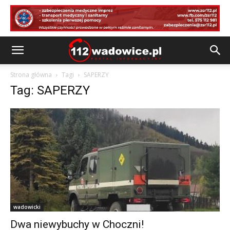
Strona główna
Tagi
SAPERZY
Tag: SAPERZY
wadowicki
Dwa niewybuchy w Choczni!