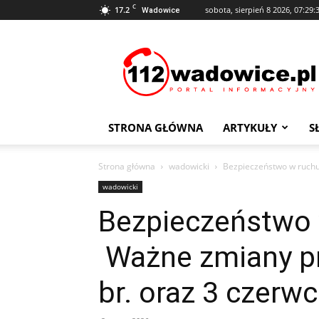
C
17.2
sobota, sierpień 8 2026, 07:29:
Wadowice
112Wadowice.pl
STRONA GŁÓWNA
ARTYKUŁY
S
Strona główna
wadowicki
Bezpieczeństwo w ruchu
wadowicki
Bezpieczeństwo
Ważne zmiany p
br. oraz 3 czerw