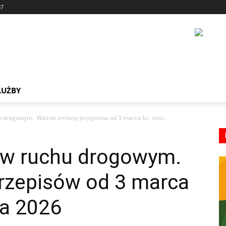
37
ŁUŻBY
 drogowym. Ważne zmiany przepisów od 3 marca br. oraz...
 w ruchu drogowym.
rzepisów od 3 marca
ca 2026