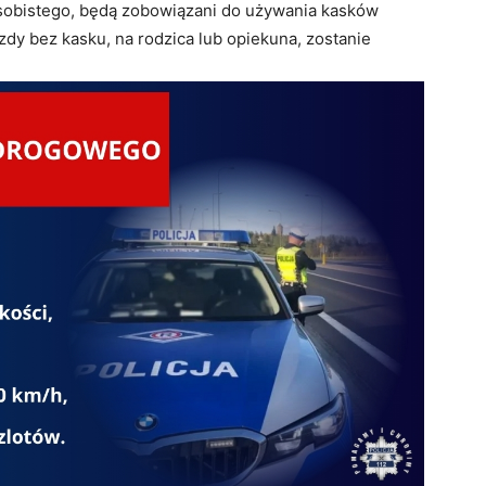
osobistego, będą zobowiązani do używania kasków
dy bez kasku, na rodzica lub opiekuna, zostanie