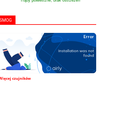
Trąby powietrzne, brak ostrzeżeń
SMOG
Więcej czujników