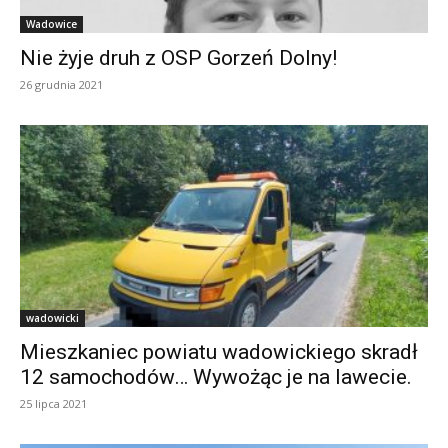
Wadowice
Nie żyje druh z OSP Gorzeń Dolny!
26 grudnia 2021
wadowicki
Mieszkaniec powiatu wadowickiego skradł
12 samochodów… Wywożąc je na lawecie.
25 lipca 2021