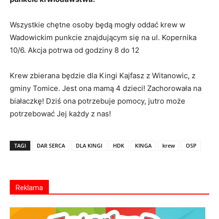
Wszystkie chętne osoby będą mogły oddać krew w
Wadowickim punkcie znajdującym się na ul. Kopernika
10/6. Akcja potrwa od godziny 8 do 12
Krew zbierana będzie dla Kingi Kajfasz z Witanowic, z
gminy Tomice. Jest ona mamą 4 dzieci! Zachorowała na
białaczkę! Dziś ona potrzebuje pomocy, jutro może
potrzebować Jej każdy z nas!
TAGI
DAR SERCA
DLA KINGI
HDK
KINGA
krew
OSP
Reklama