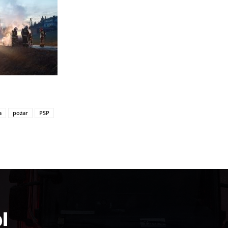
a
pożar
PSP