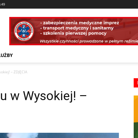
6:49
ŁUŻBY
kiej! – ZDJĘCIA
 w Wysokiej! –