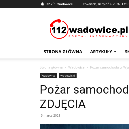
C
32.7
czwartek, sierpień 6 2026, 13:1
Wadowice
112Wadowice.pl
STRONA GŁÓWNA
ARTYKUŁY
S
Strona główna
Wadowice
Pożar samochodu w Wyso
Wadowice
wadowicki
Pożar samochodu
ZDJĘCIA
3 marca 2021