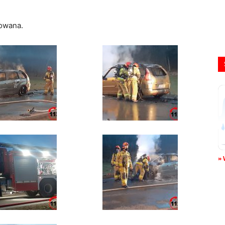
kowana.
» 