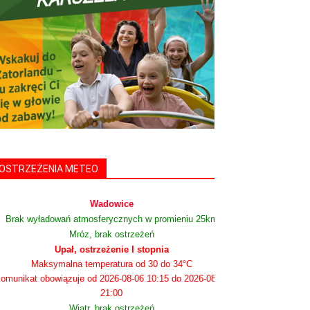
OSTRZEŻENIA METEO
Wadowice
Brak wyładowań atmosferycznych w promieniu 25km
Mróz, brak ostrzeżeń
Upał, ostrzeżenie I stopnia
Maksymalna temperatura od 30 do 34°C
omunikat obowiązuje od 2026-08-06 10:15 do 2026-08-06
21:00
Wiatr, brak ostrzeżeń