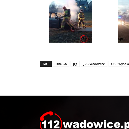
TAGI
DROGA
jrg
JRG Wadowice
OSP Wysok