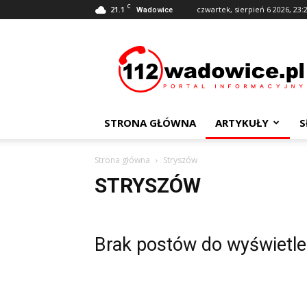
C
21.1
czwartek, sierpień 6 2026, 23:
Wadowice
112Wadowice.pl
STRONA GŁÓWNA
ARTYKUŁY
S
Strona główna
Stryszów
STRYSZÓW
Brak postów do wyświetle