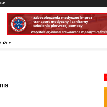
28:43
ŁUŻBY
nia