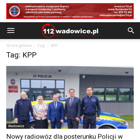
Strona główna
Tagi
KPP
Tag: KPP
Wadowice
Nowy radiowóz dla posterunku Policji w