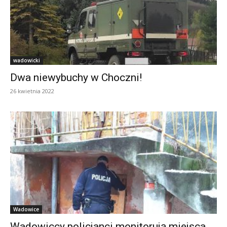
wadowicki
Dwa niewybuchy w Choczni!
26 kwietnia 2022
Wadowice
Wadowiccy policjanci monitorują miejsca,