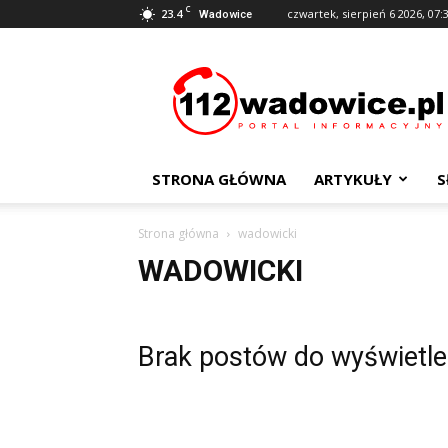
C
23.4
czwartek, sierpień 6 2026, 07:
Wadowice
112Wadowice.pl
STRONA GŁÓWNA
ARTYKUŁY
S
Strona główna
wadowicki
WADOWICKI
Brak postów do wyświetle