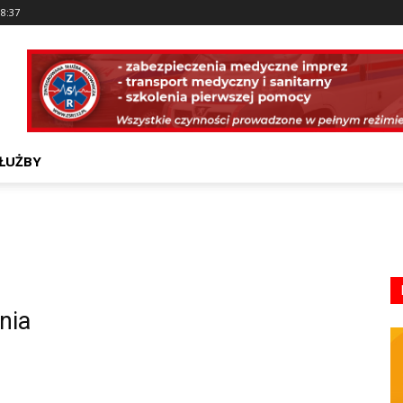
38:37
ŁUŻBY
nia