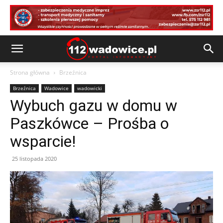
Strona główna
Brzeźnica
Brzeźnica
Wadowice
wadowicki
Wybuch gazu w domu w
Paszkówce – Prośba o
wsparcie!
25 listopada 2020