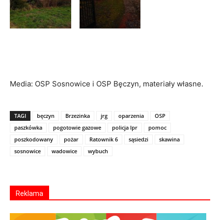
Media: OSP Sosnowice i OSP Bęczyn, materiały własne.
TAGI
bęczyn
Brzezinka
jrg
oparzenia
OSP
paszkówka
pogotowie gazowe
policja lpr
pomoc
poszkodowany
pożar
Ratownik 6
sąsiedzi
skawina
sosnowice
wadowice
wybuch
Reklama