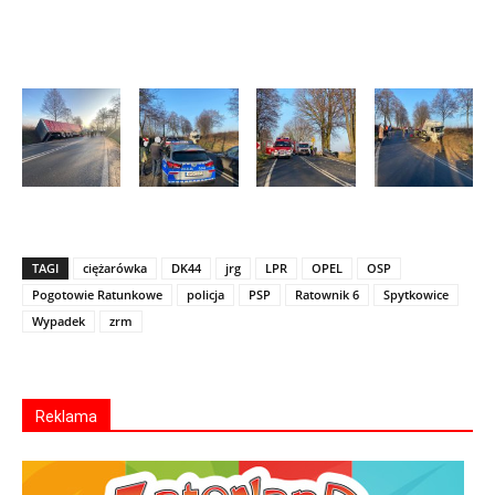
TAGI
ciężarówka
DK44
jrg
LPR
OPEL
OSP
Pogotowie Ratunkowe
policja
PSP
Ratownik 6
Spytkowice
Wypadek
zrm
Reklama