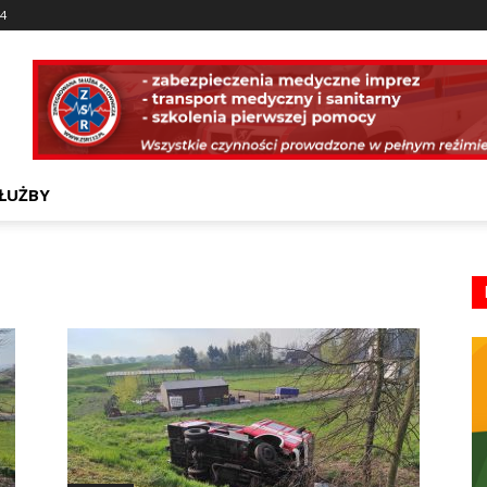
14
ŁUŻBY