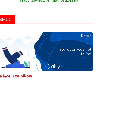
Trąby powietrzne, brak ostrzeżeń
SMOG
Więcej czujników