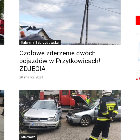
Kalwaria Zebrzydowska
Czołowe zderzenie dwóch
pojazdów w Przytkowicach!
ZDJĘCIA
20 marca 2021
» 
Mucharz