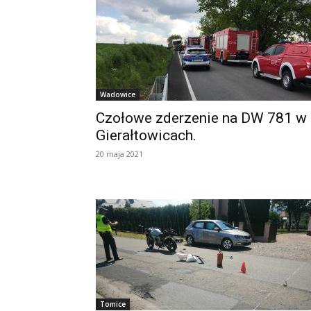
Wadowice
Czołowe zderzenie na DW 781 w
Gierałtowicach.
20 maja 2021
Tomice