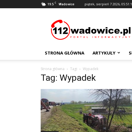
C
19.5
piątek, sierpień 7 2026, 05:51:
Wadowice
112Wadowice.pl
STRONA GŁÓWNA
ARTYKUŁY
S
Strona główna
Tagi
Wypadek
Tag: Wypadek