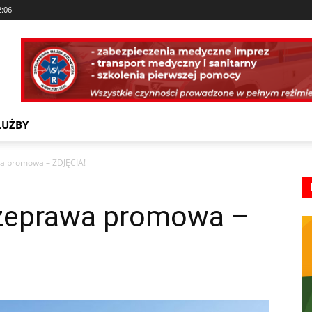
2:06
ŁUŻBY
a promowa – ZDJĘCIA!
zeprawa promowa –