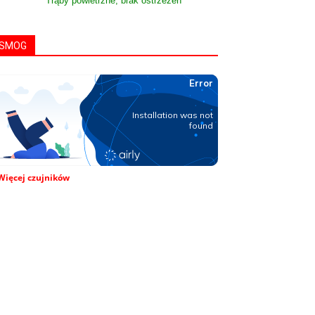
Trąby powietrzne, brak ostrzeżeń
SMOG
Więcej czujników