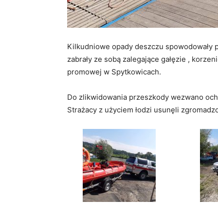
Kilkudniowe opady deszczu spowodowały pod
zabrały ze sobą zalegające gałęzie , korzeni
promowej w Spytkowicach.
Do zlikwidowania przeszkody wezwano ocho
Strażacy z użyciem łodzi usunęli zgromadz