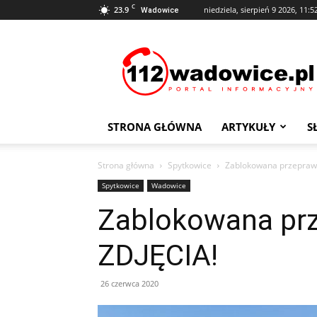
C
23.9
niedziela, sierpień 9 2026, 11:5
Wadowice
112Wadowice.pl
STRONA GŁÓWNA
ARTYKUŁY
S
Strona główna
Spytkowice
Zablokowana przepraw
Spytkowice
Wadowice
Zablokowana pr
ZDJĘCIA!
26 czerwca 2020