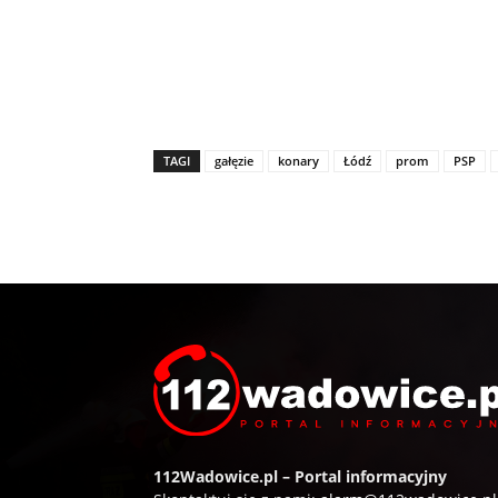
TAGI
gałęzie
konary
Łódź
prom
PSP
112Wadowice.pl – Portal informacyjny