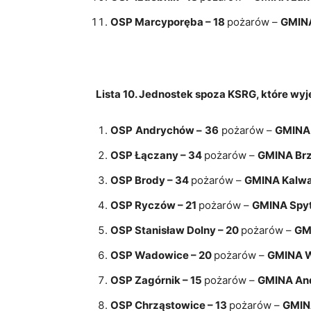
OSP Marcyporęba – 18
pożarów –
GMINA
Lista 10. Jednostek spoza KSRG, które wy
OSP
Andrychów –
36
pożarów –
GMINA
OSP Łączany – 34
pożarów –
GMINA Brz
OSP Brody – 34
pożarów –
GMINA Kalwa
OSP Ryczów – 21
pożarów –
GMINA Spy
OSP Stanisław Dolny – 20
pożarów –
GM
OSP Wadowice – 20
pożarów –
GMINA 
OSP Zagórnik – 15
pożarów –
GMINA An
OSP Chrząstowice – 13
pożarów –
GMIN