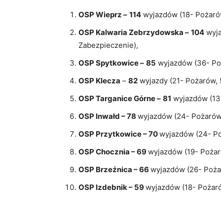
OSP Wieprz –
114
wyjazdów (18- Pożarów
OSP Kalwaria Zebrzydowska –
104
wyja
Zabezpieczenie),
OSP Spytkowice –
85
wyjazdów (36- Poż
OSP Klecza
–
82
wyjazdy (21- Pożarów, 
OSP Targanice Górne –
81
wyjazdów (13-
OSP Inwałd – 78
wyjazdów (24- Pożarów,
OSP Przytkowice – 70
wyjazdów (24- Po
OSP Chocznia – 69
wyjazdów (19- Pożar
OSP Brzeźnica – 66
wyjazdów (26- Poża
OSP Izdebnik – 59
wyjazdów (18- Pożaró