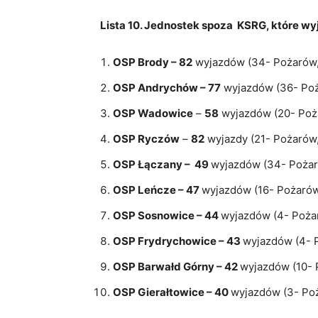
Lista 10. Jednostek spoza KSRG, które wy
OSP Brody – 82
wyjazdów (34- Pożarów, 
OSP Andrychów – 77
wyjazdów (36- Poż
OSP Wadowice
–
58
wyjazdów (20- Poża
OSP Ryczów
–
82
wyjazdy (21- Pożarów,
OSP Łączany
–
49
wyjazdów (34- Pożaró
OSP Leńcze – 47
wyjazdów (16- Pożarów
OSP Sosnowice – 44
wyjazdów (4- Pożar
OSP Frydrychowice – 43
wyjazdów (4- P
OSP Barwałd Górny – 42
wyjazdów (10- 
OSP Gierałtowice – 40
wyjazdów (3- Poż