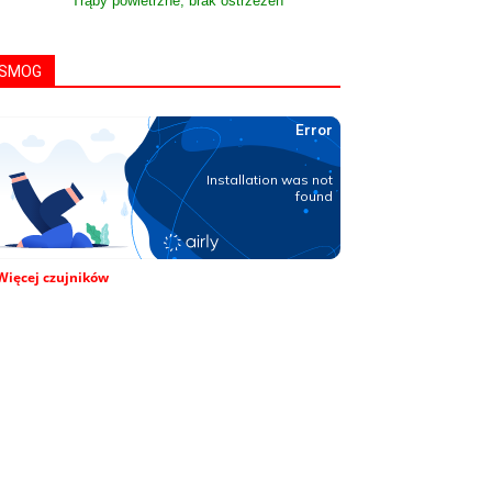
Trąby powietrzne, brak ostrzeżeń
SMOG
Więcej czujników