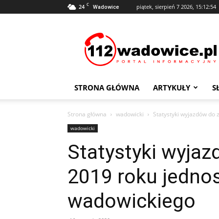
C
24
piątek, sierpień 7 2026, 15:12:54
Wadowice
112Wadowice.pl
STRONA GŁÓWNA
ARTYKUŁY
S
Strona główna
wadowicki
Statystyki wyjazdów do
wadowicki
Statystyki wyja
2019 roku jedno
wadowickiego