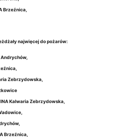
 Brzeźnica,
jeżdżały najwięcej do pożarów:
 Andrychów,
eźnica,
ria Zebrzydowska,
tkowice
INA Kalwaria Zebrzydowska,
Wadowice,
drychów,
A Brzeźnica,