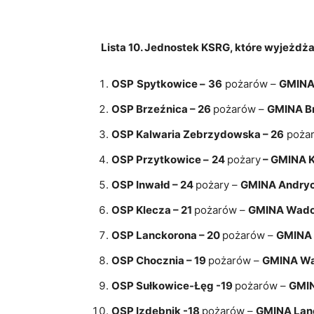
Lista 10. Jednostek KSRG, które wyjeżdża
OSP
Spytkowice –
36
pożarów –
GMINA
OSP Brzeźnica – 26
pożarów –
GMINA Br
OSP Kalwaria Zebrzydowska – 26
poża
OSP Przytkowice –
24
pożary
– GMINA K
OSP Inwałd – 24
pożary –
GMINA Andry
OSP Klecza – 21
pożarów –
GMINA Wado
OSP Lanckorona – 20
pożarów –
GMINA 
OSP Chocznia – 19
pożarów –
GMINA Wa
OSP Sułkowice-Łęg -19
pożarów –
GMIN
OSP Izdebnik -18
pożarów –
GMINA Lan