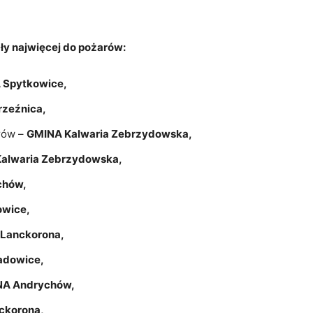
ły najwięcej do pożarów:
 Spytkowice,
zeźnica,
rów –
GMINA Kalwaria Zebrzydowska,
alwaria Zebrzydowska,
chów,
wice,
Lanckorona,
dowice,
A Andrychów,
ckorona,