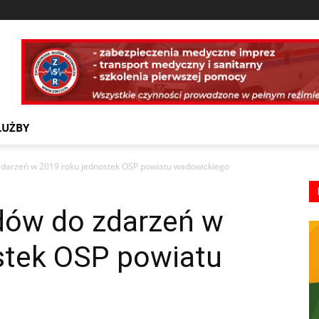
ŁUŻBY
 zdarzeń w 2019 roku jednostek OSP powiatu wadowickiego
zdów do zdarzeń w
stek OSP powiatu