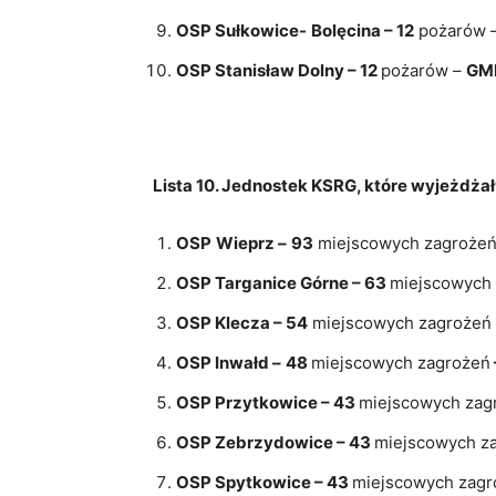
OSP Sułkowice-
Bolęcina – 12
pożarów 
OSP Stanisław Dolny – 12
pożarów –
GM
Lista 10. Jednostek KSRG, które wyjeżdża
OSP
Wieprz –
93
miejscowych zagroże
OSP Targanice Górne – 63
miejscowych
OSP Klecza – 54
miejscowych zagrożeń
OSP Inwałd –
48
miejscowych zagrożeń
OSP Przytkowice – 43
miejscowych zag
OSP Zebrzydowice – 43
miejscowych z
OSP Spytkowice – 43
miejscowych zagr