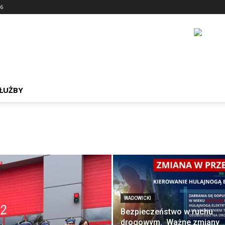
56
ŁUŻBY
WADOWICKI
Bezpieczeństwo w ruchu
drogowym. Ważne zmiany