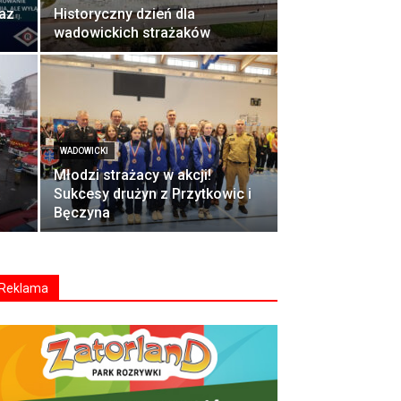
raz
Historyczny dzień dla
wadowickich strażaków
WADOWICKI
Młodzi strażacy w akcji!
Sukcesy drużyn z Przytkowic i
Bęczyna
Reklama