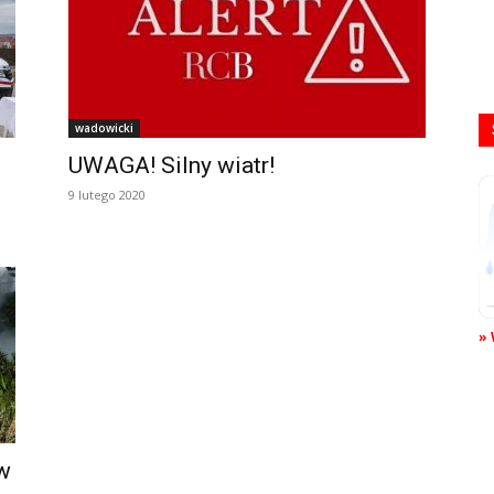
wadowicki
UWAGA! Silny wiatr!
9 lutego 2020
» 
w