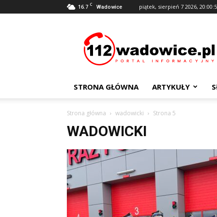
C
16.7
piątek, sierpień 7 2026, 20:00:
Wadowice
112Wadowice.pl
STRONA GŁÓWNA
ARTYKUŁY
S
Strona główna
wadowicki
Strona 5
WADOWICKI