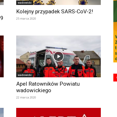
wadowicki
Kolejny przypadek SARS-CoV-2!
19
25 marca 2020
wadowicki
Apel Ratowników Powiatu
wadowickiego
22 marca 2020