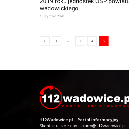
2019 roku jednostek OSP powiat
wadowickiego
16 stycznia 2020
...
1
3
4
5
112Wadowice.pl – Portal informacyjny
Skontaktuj się z nami:
alarm@112wadowice.pl