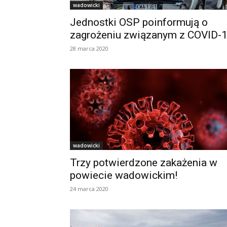
wadowicki
Jednostki OSP poinformują o
zagrożeniu związanym z COVID-
28 marca 2020
wadowicki
Trzy potwierdzone zakażenia w
powiecie wadowickim!
24 marca 2020