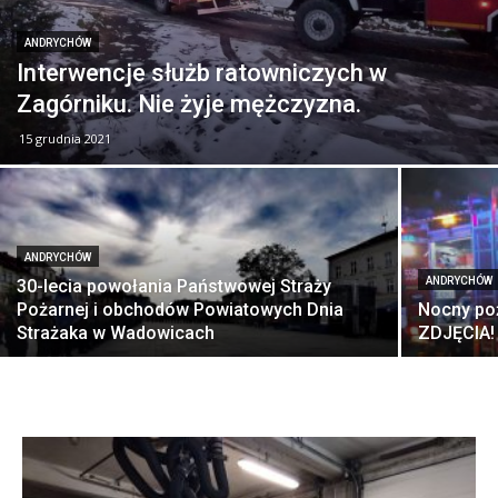
ANDRYCHÓW
Interwencje służb ratowniczych w
Zagórniku. Nie żyje mężczyzna.
15 grudnia 2021
ANDRYCHÓW
ANDRYCHÓW
30-lecia powołania Państwowej Straży
Pożarnej i obchodów Powiatowych Dnia
Nocny po
Strażaka w Wadowicach
ZDJĘCIA!