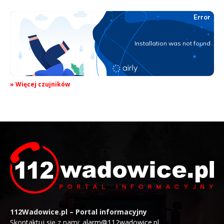
» Więcej czujników
112Wadowice.pl – Portal informacyjny
Skontaktuj się z nami:
alarm@112wadowice.pl