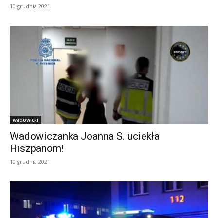
10 grudnia 2021
wadowicki
Wadowiczanka Joanna S. uciekła
Hiszpanom!
10 grudnia 2021