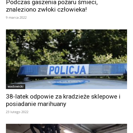
Podczas gaszenia pożaru śmieci,
znaleziono zwłoki człowieka!
9 marca 2022
wadowicki
38-latek odpowie za kradzieże sklepowe i
posiadanie marihuany
23 lutego 2022