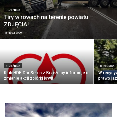
BRZEŹNICA
Tiry w rowach na terenie powiatu –
ZDJĘCIA!
18 lipca 2020
BRZEŹNICA
BRZEŹNICA
Klub HDK Dar Serca z Brzeźnicy informuje o
W recydyw
zmianie akcji zbiórki krwi!
prawo jaz