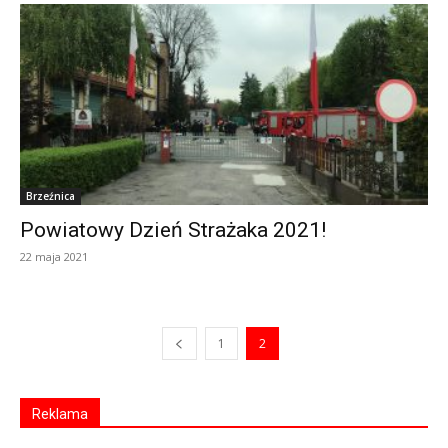
Brzeźnica
Powiatowy Dzień Strażaka 2021!
22 maja 2021
1
2
Reklama