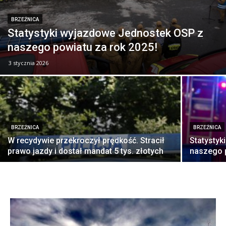
BRZEŹNICA
Statystyki wyjazdowe Jednostek OSP z
naszego powiatu za rok 2025!
3 stycznia 2026
BRZEŹNICA
BRZEŹNICA
W recydywie przekroczył prędkość. Stracił
Statystyk
prawo jazdy i dostał mandat 5 tys. złotych
naszego p